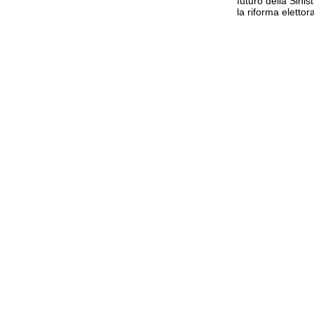
futuro della Sinist
la riforma elettor