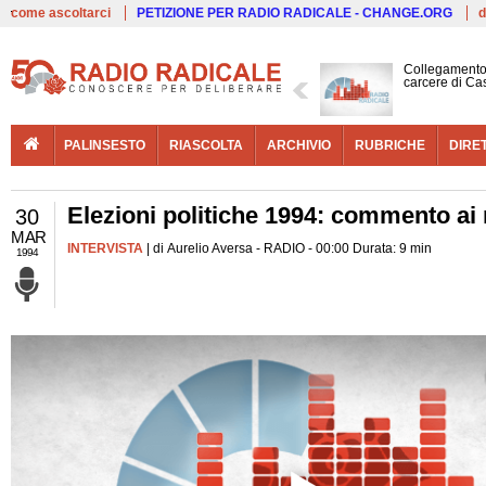
Live
come ascoltarci
PETIZIONE PER RADIO RADICALE - CHANGE.ORG
d
Collegamento 
carcere di Ca
PALINSESTO
RIASCOLTA
ARCHIVIO
RUBRICHE
DIRE
Elezioni politiche 1994: commento ai r
30
MAR
INTERVISTA
| di Aurelio Aversa - RADIO - 00:00 Durata: 9 min
1994