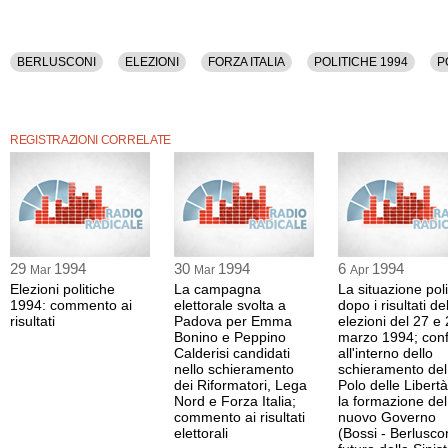
BERLUSCONI
ELEZIONI
FORZA ITALIA
POLITICHE 1994
P
REGISTRAZIONI CORRELATE
29
1994
30
1994
6
1994
Mar
Mar
Apr
Elezioni politiche
La campagna
La situazione poli
1994: commento ai
elettorale svolta a
dopo i risultati de
risultati
Padova per Emma
elezioni del 27 e
Bonino e Peppino
marzo 1994; confli
Calderisi candidati
all'interno dello
nello schieramento
schieramento del
dei Riformatori, Lega
Polo delle Libert
Nord e Forza Italia;
la formazione del
commento ai risultati
nuovo Governo
elettorali
(Bossi - Berlusconi