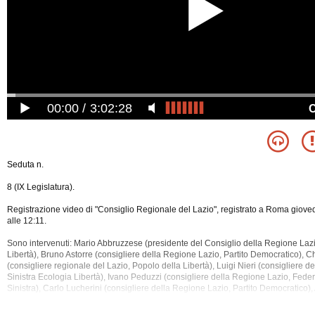
00:00
3:02:28
Seduta n.
8 (IX Legislatura).
Registrazione video di "Consiglio Regionale del Lazio", registrato a Roma giove
alle 12:11.
Sono intervenuti: Mario Abbruzzese (presidente del Consiglio della Regione Lazi
Libertà), Bruno Astorre (consigliere della Regione Lazio, Partito Democratico), 
(consigliere regionale del Lazio, Popolo della Libertà), Luigi Nieri (consigliere d
Sinistra Ecologia Libertà), Ivano Peduzzi (consigliere della Regione Lazio, Fede
Sinistra), Carlo Lucherini (consigliere della Regione Lazio, Partito
Democratico),
(consigliere della Regione Lazio, Lista Renata Polverini), Rocco Berardo (consig
Lazio, Lista Bonino - Pannella), Vincenzo Maruccio (consigliere della Regione Lazi