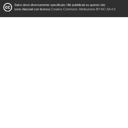
Salvo dove diversamente specificato i file pubblicati su questo sito
sono rilasciati con licenza
Creative Commons: Attribuzione BY-NC-SA 4.0