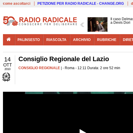
Live
come ascoltarci
PETIZIONE PER RADIO RADICALE - CHANGE.ORG
d
Il caso Delmas
a Devis Dori
PALINSESTO
RIASCOLTA
ARCHIVIO
RUBRICHE
DIRE
Consiglio Regionale del Lazio
14
OTT
CONSIGLIO REGIONALE
| - Roma - 12:11 Durata: 2 ore 52 min
2010