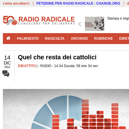
Live
come ascoltarci
PETIZIONE PER RADIO RADICALE - CHANGE.ORG
d
Stampa e reg
PALINSESTO
RIASCOLTA
ARCHIVIO
RUBRICHE
DIRE
Quel che resta dei cattolici
14
DIC
DIBATTITO
| - RADIO - 14:34 Durata: 58 min 34 sec
2012