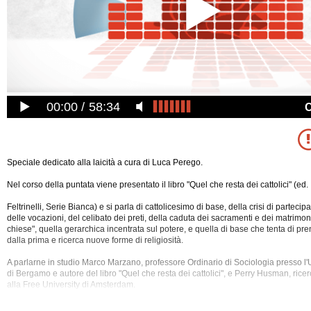
00:00
58:34
Speciale dedicato alla laicità a cura di Luca Perego.
Nel corso della puntata viene presentato il libro "Quel che resta dei cattolici" (ed.
Feltrinelli, Serie Bianca) e si parla di cattolicesimo di base, della crisi di partec
delle vocazioni, del celibato dei preti, della caduta dei sacramenti e dei matrimoni
chiese", quella gerarchica incentrata sul potere, e quella di base che tenta di pr
dalla prima e ricerca nuove forme di religiosità.
A parlarne in studio Marco Marzano, professore Ordinario di Sociologia presso l'
di Bergamo e autore del libro "Quel che resta dei cattolici", e Perry Husman, ricerc
alla Free University di Amsterdam.