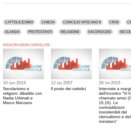
CATTOLICESIMO
CHIESA
CONCILIO VATICANO II
CRISI
C
OLANDA
PROTESTANTI
RELIGIONE
SACERDOZIO
SECOL
REGISTRAZIONI CORRELATE
10
2014
12
2007
28
2019
Gen
Apr
Set
Secolarismo e
Il posto dei cattolici
Interviste a marg
religioni: dibattito con
dell'incontro "Vi 
Nadia Urbinati e
chiamato amici (
Marco Marzano
15,15). Le
contraddizioni
insostenibili del
clericalismo e del
ministero"