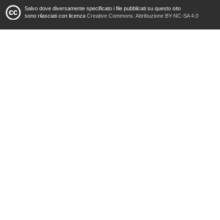
Salvo dove diversamente specificato i file pubblicati su questo sito
sono rilasciati con licenza
Creative Commons: Attribuzione BY-NC-SA 4.0